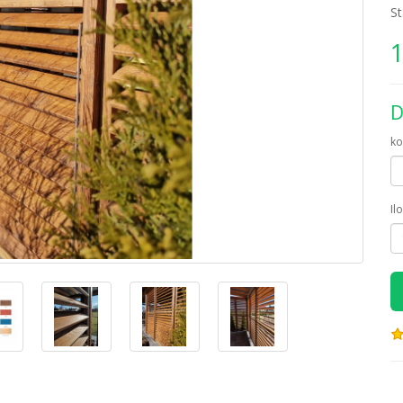
S
1
D
ko
Il