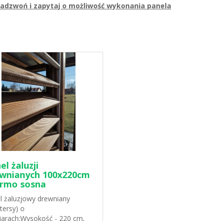
, zadzwoń i zapytaj o możliwość wykonania panela
el żaluzji
wnianych 100x220cm
rmo sosna
l żaluzjowy drewniany
tersy) o
arach:Wysokość - 220 cm,