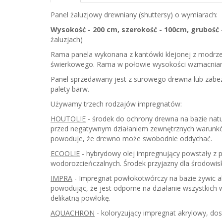
Panel żaluzjowy drewniany (shuttersy) o wymiarach:
Wysokość - 200 cm, szerokość - 100cm, grubość 
żaluzjach)
Rama panela wykonana z kantówki klejonej z modrze
świerkowego. Rama w połowie wysokości wzmacnia
Panel sprzedawany jest z surowego drewna lub zab
palety barw.
Używamy trzech rodzajów impregnatów:
HOUTOLIE
- środek do ochrony drewna na bazie natu
przed negatywnym działaniem zewnętrznych warunkó
powoduje, że drewno może swobodnie oddychać.
ECOOLIE
- hybrydowy olej impregnujący powstały z p
wodorozcieńczalnych. Środek przyjazny dla środowis
IMPRA
- Impregnat powłokotwórczy na bazie żywic 
powodując, że jest odporne na działanie wszystkich
delikatną powłokę.
AQUACHRON
- koloryzujący impregnat akrylowy, dos