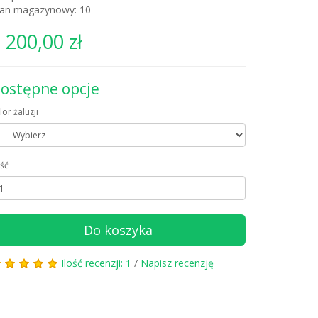
tan magazynowy: 10
 200,00 zł
ostępne opcje
lor żaluzji
ość
Do koszyka
Ilość recenzji: 1
/
Napisz recenzję