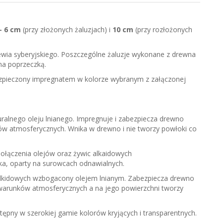
- 6 cm
(przy złożonych żaluzjach) i
10 cm
(przy rozłożonych
wia syberyjskiego. Poszczególne żaluzje wykonane z drewna
na poprzeczką.
ezpieczony impregnatem w kolorze wybranym z załączonej
ralnego oleju lnianego. Impregnuje i zabezpiecza drewno
w atmosferycznych. Wnika w drewno i nie tworzy powłoki co
ołączenia olejów oraz żywic alkaidowych
ka, oparty na surowcach odnawialnych.
alkidowych wzbogacony olejem lnianym. Zabezpiecza drewno
 warunków atmosferycznych a na jego powierzchni tworzy
tępny w szerokiej gamie kolorów kryjących i transparentnych.