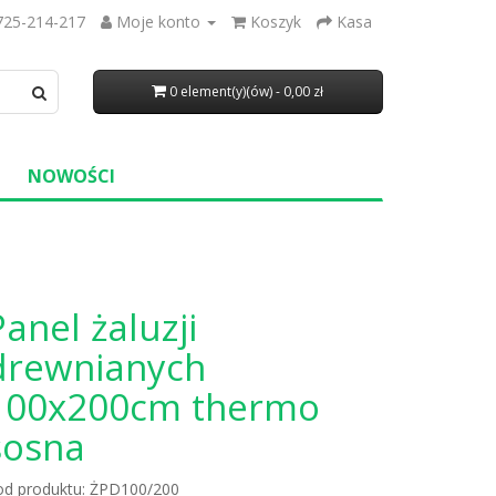
725-214-217
Moje konto
Koszyk
Kasa
0 element(y)(ów) - 0,00 zł
NOWOŚCI
Panel żaluzji
drewnianych
100x200cm thermo
sosna
od produktu: ŻPD100/200